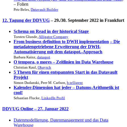
– Folien
Petr Beles,
Datavault Builder
12. Tagung der DDVUG
– 29./30. September 2022 in Frankfurt
Schema on Read in der historical Stage
Torsten Glunde,
Alligator Company
From business definition to DWH implementation
– Die
metadatengetriebene Erweiterung der DWH-
Automatisierung mit dem dataspot.-Approach
Barbara Kainz,
dataspot
O tempora, o mores – Zeitlinien im Data Warehouse
Christian Kaul,
Obaysch
5 Thesen für einen entspannten Start in das Datavault
Projekt
Simon Dudanski, Peer M. Carlson,
b.telligent
Kalender-Dimension hat jeder – Datums-Arithmetik ist
cool!
Sebastian Flucke,
LinkedIn Profil
DDVUG Online
– 27. Januar 2022
Datenmodellierung, Datenmanagement und das Data
Warehouse