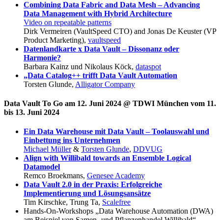
Combining Data Fabric and Data Mesh – Advancing
Data Management with Hybrid Architecture
Video on repeatable patterns
Dirk Vermeiren (VaultSpeed CTO) and Jonas De Keuster (VP
Product Marketing),
vaultspeed
Datenlandkarte x Data Vault – Dissonanz oder
Harmonie?
Barbara Kainz und Nikolaus Köck,
dataspot
„Data Catalog++ trifft Data Vault Automation
Torsten Glunde,
Alligator Company
Data Vault To Go am 12. Juni 2024 @ TDWI München vom 11.
bis 13. Juni 2024
Ein Data Warehouse mit Data Vault – Toolauswahl und
Einbettung ins Unternehmen
Michael Müller
&
Torsten Glunde
,
DDVUG
Align with Willibald towards an Ensemble Logical
Datamodel
Remco Broekmans,
Genesee Academy
Data Vault 2.0 in der Praxis: Erfolgreiche
Implementierung und Lösungsansätze
Tim Kirschke, Trung Ta,
Scalefree
Hands-On-Workshops „Data Warehouse Automation (DWA)
am Beispiel von Samen- und Pflanzenhandel Willibald“