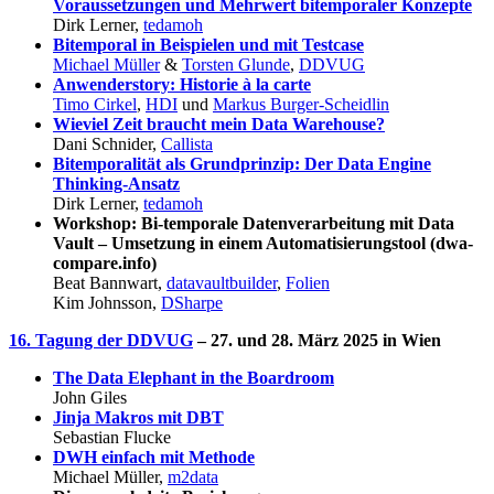
Voraussetzungen und Mehrwert bitemporaler Konzepte
Dirk Lerner,
tedamoh
Bitemporal in Beispielen und mit Testcase
Michael Müller
&
Torsten Glunde
,
DDVUG
Anwenderstory: Historie à la carte
Timo Cirkel
,
HDI
und
Markus Burger-Scheidlin
Wieviel Zeit braucht mein Data Warehouse?
Dani Schnider,
Callista
Bitemporalität als Grundprinzip: Der Data Engine
Thinking-Ansatz
Dirk Lerner,
tedamoh
Workshop: Bi-temporale Datenverarbeitung mit Data
Vault – Umsetzung in einem Automatisierungstool (dwa-
compare.info)
Beat Bannwart,
datavaultbuilder
,
Folien
Kim Johnsson,
DSharpe
16. Tagung der DDVUG
– 27. und 28. März 2025 in Wien
The Data Elephant in the Boardroom
John Giles
Jinja Makros mit DBT
Sebastian Flucke
DWH einfach mit Methode
Michael Müller,
m2data