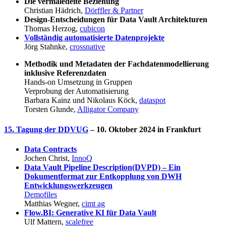
Die vermaledeite Beziehung
Christian Hädrich,
Dörffler & Partner
Design-Entscheidungen für Data Vault Architekturen
Thomas Herzog,
cubicon
Vollständig automatisierte Datenprojekte
Jörg Stahnke,
crossnative
Methodik und Metadaten der Fachdatenmodellierung
inklusive Referenzdaten
Hands-on Umsetzung in Gruppen
Verprobung der Automatisierung
Barbara Kainz und Nikolaus Köck,
dataspot
Torsten Glunde,
Alligator Company
15. Tagung der DDVUG
– 10. Oktober 2024 in Frankfurt
Data Contracts
Jochen Christ,
InnoQ
Data Vault Pipeline Description(DVPD) – Ein
Dokumentformat zur Entkopplung von DWH
Entwicklungswerkzeugen
Demofiles
Matthias Wegner,
cimt ag
Flow.BI: Generative KI für Data Vault
Ulf Mattern,
scalefree