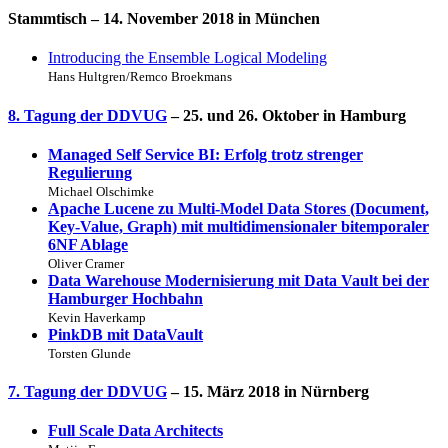
Stammtisch
– 14. November 2018 in München
Introducing the Ensemble Logical Modeling
Hans Hultgren/Remco Broekmans
8. Tagung der DDVUG
– 25. und 26. Oktober in Hamburg
Managed Self Service BI: Erfolg trotz strenger
Regulierung
Michael Olschimke
Apache Lucene zu Multi-Model Data Stores (Document,
Key-Value, Graph) mit multidimensionaler bitemporaler
6NF Ablage
Oliver Cramer
Data Warehouse Modernisierung mit Data Vault bei der
Hamburger Hochbahn
Kevin Haverkamp
PinkDB mit DataVault
Torsten Glunde
7. Tagung der DDVUG
– 15. März 2018 in Nürnberg
Full Scale Data Architects