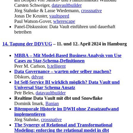
Carsten Schweiger,
datavaultbuilder
Jörg Stahnke & Lasse Wiedemann,
crossnative
Jonas De Keuster,
vaultspeed
Paul Watson-Gover,
wherescape
Panel-Diskussion: Data Vault einführen und dauerhaft
betreiben
14. Tagung der DDVUG
– 11. und 12. April 2024 in Hamburg
MBBA – Mit Model-Based Business Analysis von Use
Cases zu Star-Schema-Definitionen
Peer M. Carlson,
b.telligent
Data Governance – warten oder selber machen?
DIskurs,
ddvug
Ist Self-Service BI wirklich möglich? Data Vault und
Universal Star Schema Ansatz
Petr Beles,
datavaultbuilder
Realtime Data Vault mit dbt und Snowflake
Dominik Imark,
Banian
Bitemporale Historie im DWH ohne Zusatzaufwand
implementieren
Jörg Stahnke,
crossnative
The Synergy of Relational and Transformational
Modeling: enforcing the relational model in dbt