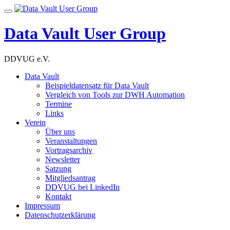
Skip
Toggle
to
navigation
content
Data Vault User Group
DDVUG e.V.
Data Vault
Beispieldatensatz für Data Vault
Vergleich von Tools zur DWH Automation
Termine
Links
Verein
Über uns
Veranstaltungen
Vortragsarchiv
Newsletter
Satzung
Mitgliedsantrag
DDVUG bei LinkedIn
Kontakt
Impressum
Datenschutzerklärung