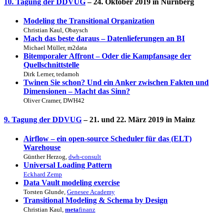
10. Tagung der DDVUG
– 24. Oktober 2019 in Nürnberg
Modeling the Transitional Organization
Christian Kaul, Obaysch
Mach das beste daraus – Datenlieferungen an BI
Michael Müller, m2data
Bitemporaler Affront – Oder die Kampfansage der
Quellschnittstelle
Dirk Lerner, tedamoh
Twinen Sie schon? Und ein Anker zwischen Fakten und
Dimensionen – Macht das Sinn?
Oliver Cramer, DWH42
9. Tagung der DDVUG
– 21. und 22. März 2019 in Mainz
Airflow – ein open-source Scheduler für das (ELT)
Warehouse
Günther Herzog,
dwh-consult
Universal Loading Pattern
Eckhard Zemp
Data Vault modeling exercise
Torsten Glunde,
Genesee Academy
Transitional Modeling & Schema by Design
Christian Kaul,
meta
finanz