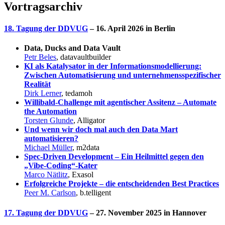
Vortragsarchiv
18. Tagung der DDVUG
– 16. April 2026 in Berlin
Data, Ducks and Data Vault
Petr Beles
, datavaultbuilder
KI als Katalysator in der Informationsmodellierung:
Zwischen Automatisierung und unternehmensspezifischer
Realität
Dirk Lerner
, tedamoh
Willibald-Challenge mit agentischer Assitenz – Automate
the Automation
Torsten Glunde
, Alligator
Und wenn wir doch mal auch den Data Mart
automatisieren?
Michael Müller
, m2data
Spec-Driven Development – Ein Heilmittel gegen den
„Vibe-Coding“-Kater
Marco Nätlitz
, Exasol
Erfolgreiche Projekte – die entscheidenden Best Practices
Peer M. Carlson
, b.telligent
17. Tagung der D
DVUG
– 27. November 2025 in Hannover