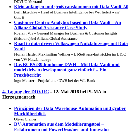
DDVUG-Vorstand
Klein anfangen und groß rauskommen mit Data Vault 2.0
Leif Hitzschke – Head of Business Intelligence bei Wer liefert was?
GmbH
Customer Centric Analytics based on Data Vault – An
Allianz Global Assistance Case Study
Roelant Vos – General Manager for Business & Customer Insights
(Brisbane) bei Allianz Global Assistance
Road to data driven Volkswagen Nutzfahrzeuge mit Data
Vault
Florian Harder, Maximilian Vollmer – BI-Software-Entwickler im BICC
von VW-Nutzfahrzeuge
Das BCBS239-konforme DWH – Mit Data Vault und
model driven development ganz einfach? – Ein
Praxisbericht
Ingo Meister – Projektleiter DWH bei der WL-Bank
4. Tagung der DDVUG
– 12. Mai 2016 bei PUMA in
Herzogenaurach
Prinzipien der Data-Warehouse-Automation und grober
Marktüberblick
Oliver Cramer
DV-Automation aus dem Modellierungstool –
Erfahrungen mit PowerDesigner und Innovator