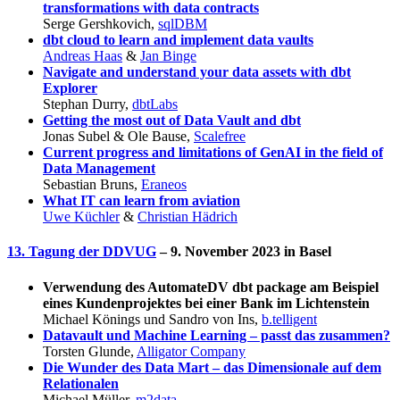
transformations with data contracts
Serge Gershkovich,
sqlDBM
dbt cloud to learn and implement data vaults
Andreas Haas
&
Jan Binge
Navigate and understand your data assets with dbt
Explorer
Stephan Durry,
dbtLabs
Getting the most out of Data Vault and dbt
Jonas Subel & Ole Bause,
Scalefree
Current progress and limitations of GenAI in the field of
Data Management
Sebastian Bruns,
Eraneos
What IT can learn from aviation
Uwe Küchler
&
Christian Hädrich
13. Tagung der DDVUG
– 9. November 2023 in Basel
Verwendung des AutomateDV dbt package am Beispiel
eines Kundenprojektes bei einer Bank im Lichtenstein
Michael Könings und Sandro von Ins,
b.telligent
Datavault und Machine Learning – passt das zusammen?
Torsten Glunde,
Alligator Company
Die Wunder des Data Mart – das Dimensionale auf dem
Relationalen
Michael Müller,
m2data