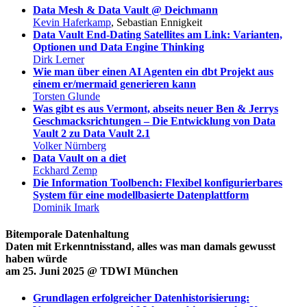
Data Mesh & Data Vault @ Deichmann
Kevin Haferkamp
, Sebastian Ennigkeit
Data Vault End-Dating Satellites am Link: Varianten,
Optionen und Data Engine Thinking
Dirk Lerner
Wie man über einen AI Agenten ein dbt Projekt aus
einem er/mermaid generieren kann
Torsten Glunde
Was gibt es aus Vermont, abseits neuer Ben & Jerrys
Geschmacksrichtungen – Die Entwicklung von Data
Vault 2 zu Data Vault 2.1
Volker Nürnberg
Data Vault on a diet
Eckhard Zemp
Die Information Toolbench: Flexibel konfigurierbares
System für eine modellbasierte Datenplattform
Dominik Imark
Bitemporale Datenhaltung
Daten mit Erkenntnisstand, alles was man damals gewusst
haben würde
am 25. Juni 2025 @ TDWI München
Grundlagen erfolgreicher Datenhistorisierung: