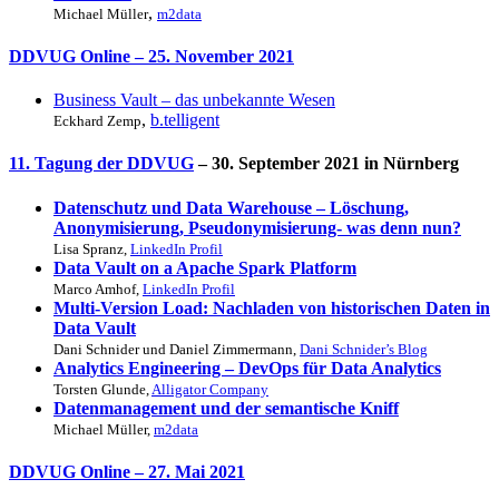
,
Michael Müller
m2data
DDVUG Online
– 25. November 2021
Business Vault – das unbekannte Wesen
,
b.telligent
Eckhard Zemp
11. Tagung der DDVUG
– 30. September 2021 in Nürnberg
Datenschutz und Data Warehouse – Löschung,
Anonymisierung, Pseudonymisierung- was denn nun?
Lisa Spranz,
LinkedIn Profil
Data Vault on a Apache Spark Platform
Marco Amhof,
LinkedIn Profil
Multi-Version Load: Nachladen von historischen Daten in
Data Vault
Dani Schnider und Daniel Zimmermann,
Dani Schnider’s Blog
Analytics Engineering – DevOps für Data Analytics
Torsten Glunde,
Alligator Company
Datenmanagement und der semantische Kniff
Michael Müller,
m2data
DDVUG Online
– 27. Mai 2021