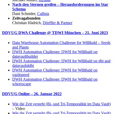
Nach den Sternen greifen – Herausforderungen im Star
Schema
Dani Schnider,
Callista
Zeitvagabunden
Christian Hädrich,
Dörffler & Partner
DDVUG DWA Challenge @ TDWI Münch
en – 21. Juni 2023
Data Warehouse Automation Challenge for Willibald – Seeds
and Plants
DWH Automation Challenge: DWH for Willibald on
datavaultbuilder
DWH Automation Challenge: DWH for Willibald on dbt and
datavault4dbt
DWH Automation Challenge: DWH for Willibald on
vaultspeed
DWH Automation Challenge: DWH for Willibald on
wherescape
DDVUG Online
– 26. Januar 2022
Wie die Zeit vergeht (Bi- und Tri-Temporalität im Data Vault)
– Video
Wie die Zeit vergeht (Bi- und Tri-Temporalität im Data Vault)