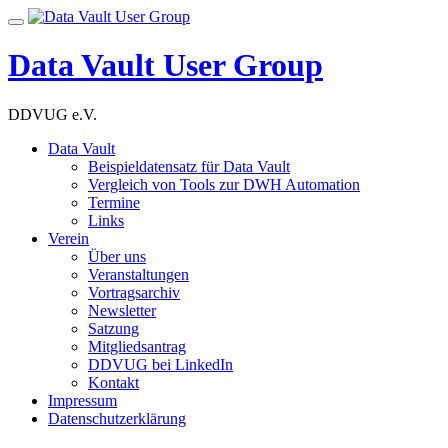
Skip
Toggle
to
navigation
content
Data Vault User Group
DDVUG e.V.
Data Vault
Beispieldatensatz für Data Vault
Vergleich von Tools zur DWH Automation
Termine
Links
Verein
Über uns
Veranstaltungen
Vortragsarchiv
Newsletter
Satzung
Mitgliedsantrag
DDVUG bei LinkedIn
Kontakt
Impressum
Datenschutzerklärung