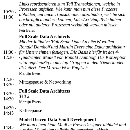
Links repräsentieren zum Teil Transaktionen, welche in
Prozessen anfallen. Wie kann man nun diese Prozesse
10:30 -
abbilden, um auch Transaktionen abzubilden, welche sich
11:30
nachträglich ändern können, Late-Arriving-Teile haben
oder mit anderen Prozessen verknüpft werden müssen.
Petr Beles
Full Scale Data Architects
Mit der Initiative 'Full Scale Data Architects' wollen
Ronald Damhoff und Martijn Evers eine Datenarchitektur
11:30 -
für Unternehmen festlegen. Die Basis hierfür ist das 4-
12:30
Quadranten-Modell von Ronald Damhoff. Die Konzeption
wird regelmäßig in meetup Gruppen in den Niederlanden
diskutiert. Der Vortrag ist in Englisch.
Martijn Evers
12:30 -
Mittagspause & Networking
13:30
Full Scale Data Architects
13:30 -
Teil 2
14:30
Martijn Evers
14:30 -
Kaffeepause
14:45
Model Driven Data Vault Development
Wie man einen Data Vault in PowerDesigner abbildet und
14:45 -
aus den Metadaten vollständig generiert, inklusiv