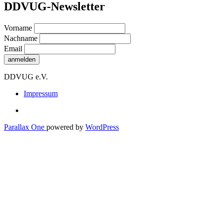
DDVUG-Newsletter
Vorname
Nachname
Email
DDVUG e.V.
Secondary
Impressum
Menu
Parallax One
powered by
WordPress