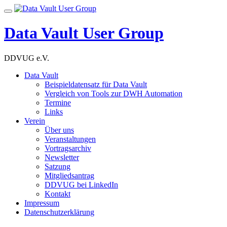
Skip
Toggle
to
navigation
content
Data Vault User Group
DDVUG e.V.
Data Vault
Beispieldatensatz für Data Vault
Vergleich von Tools zur DWH Automation
Termine
Links
Verein
Über uns
Veranstaltungen
Vortragsarchiv
Newsletter
Satzung
Mitgliedsantrag
DDVUG bei LinkedIn
Kontakt
Impressum
Datenschutzerklärung