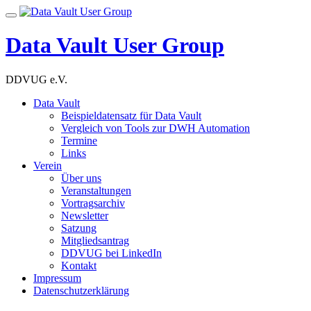
Skip
Toggle
to
navigation
content
Data Vault User Group
DDVUG e.V.
Data Vault
Beispieldatensatz für Data Vault
Vergleich von Tools zur DWH Automation
Termine
Links
Verein
Über uns
Veranstaltungen
Vortragsarchiv
Newsletter
Satzung
Mitgliedsantrag
DDVUG bei LinkedIn
Kontakt
Impressum
Datenschutzerklärung