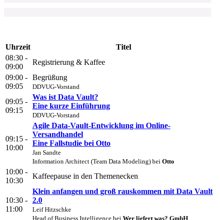
Uhrzeit
Titel
08:30 -
Registrierung & Kaffee
09:00
09:00 -
Begrüßung
09:05
DDVUG-Vorstand
Was ist Data Vault?
09:05 -
Eine kurze Einführung
09:15
DDVUG-Vorstand
Agile Data-Vault-Entwicklung im Online-
Versandhandel
09:15 -
Eine Fallstudie bei Otto
10:00
Jan Sandte
Information Architect (Team Data Modeling) bei
Otto
10:00 -
Kaffeepause in den Themenecken
10:30
Klein anfangen und groß rauskommen mit Data Vault
10:30 -
2.0
11:00
Leif Hitzschke
Head of Business Intelligence bei
Wer liefert was? GmbH