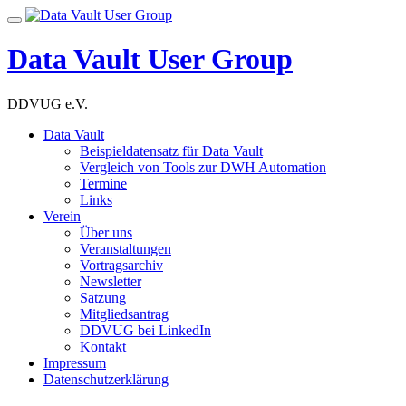
Skip
Toggle
to
navigation
content
Data Vault User Group
DDVUG e.V.
Data Vault
Beispieldatensatz für Data Vault
Vergleich von Tools zur DWH Automation
Termine
Links
Verein
Über uns
Veranstaltungen
Vortragsarchiv
Newsletter
Satzung
Mitgliedsantrag
DDVUG bei LinkedIn
Kontakt
Impressum
Datenschutzerklärung