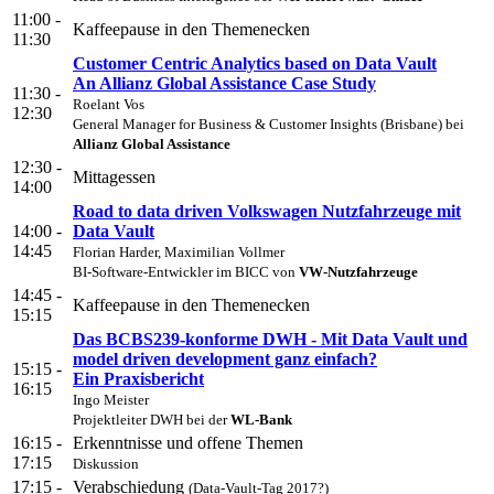
11:00 -
Kaffeepause in den Themenecken
11:30
Customer Centric Analytics based on Data Vault
An Allianz Global Assistance Case Study
11:30 -
Roelant Vos
12:30
General Manager for Business & Customer Insights (Brisbane) bei
Allianz Global Assistance
12:30 -
Mittagessen
14:00
Road to data driven Volkswagen Nutzfahrzeuge mit
14:00 -
Data Vault
14:45
Florian Harder, Maximilian Vollmer
BI-Software-Entwickler im BICC von
VW-Nutzfahrzeuge
14:45 -
Kaffeepause in den Themenecken
15:15
Das BCBS239-konforme DWH - Mit Data Vault und
model driven development ganz einfach?
15:15 -
Ein Praxisbericht
16:15
Ingo Meister
Projektleiter DWH bei der
WL-Bank
16:15 -
Erkenntnisse und offene Themen
17:15
Diskussion
17:15 -
Verabschiedung
(Data-Vault-Tag 2017?)