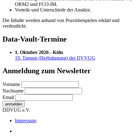
ORM2 und FCO-IM.
Vorteile und Unterschiede der Ansätze.
Die Inhalte werden anhand von Praxisbeispielen erklärt und
verdeutlicht.
Data-Vault-Termine
1. Oktober 2026 - Köln
19. Tagung (Herbsttagung) der DVVUG
Anmeldung zum Newsletter
Vorname
Nachname
Email
DDVUG e.V.
Secondary
Impressum
Menu