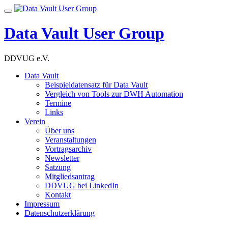
Skip
Toggle
to
navigation
content
Data Vault User Group
DDVUG e.V.
Data Vault
Beispieldatensatz für Data Vault
Vergleich von Tools zur DWH Automation
Termine
Links
Verein
Über uns
Veranstaltungen
Vortragsarchiv
Newsletter
Satzung
Mitgliedsantrag
DDVUG bei LinkedIn
Kontakt
Impressum
Datenschutzerklärung