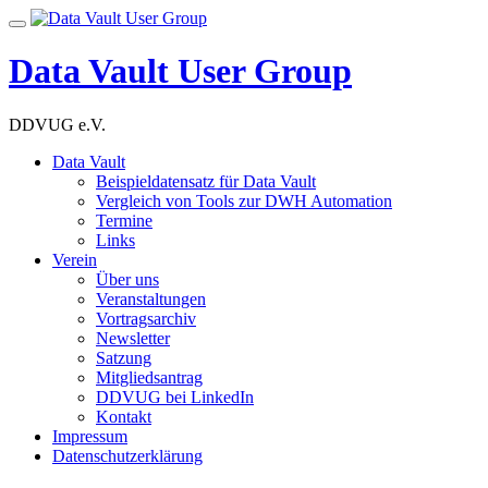
Skip
Toggle
to
navigation
content
Data Vault User Group
DDVUG e.V.
Data Vault
Beispieldatensatz für Data Vault
Vergleich von Tools zur DWH Automation
Termine
Links
Verein
Über uns
Veranstaltungen
Vortragsarchiv
Newsletter
Satzung
Mitgliedsantrag
DDVUG bei LinkedIn
Kontakt
Impressum
Datenschutzerklärung