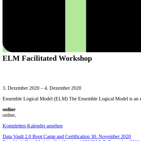
ELM Facilitated Workshop
ELM
Facilitated
3. Dezember 2020
–
4. Dezember 2020
Workshop
Ensemble Logical Model (ELM) The Ensemble Logical Model is an enterp
online
online
,
Kompletten Kalender ansehen
Beitragsnavigation
Data Vault 2.0 Boot Camp and Certification
30. November 2020