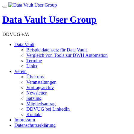
Skip
Toggle
to
navigation
content
Data Vault User Group
DDVUG e.V.
Data Vault
Beispieldatensatz für Data Vault
Vergleich von Tools zur DWH Automation
Termine
Links
Verein
Über uns
Veranstaltungen
Vortragsarchiv
Newsletter
Satzung
Mitgliedsantrag
DDVUG bei LinkedIn
Kontakt
Impressum
Datenschutzerklärung