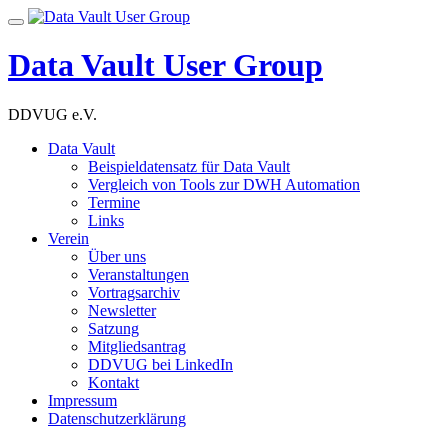
Skip
Toggle
to
navigation
content
Data Vault User Group
DDVUG e.V.
Data Vault
Beispieldatensatz für Data Vault
Vergleich von Tools zur DWH Automation
Termine
Links
Verein
Über uns
Veranstaltungen
Vortragsarchiv
Newsletter
Satzung
Mitgliedsantrag
DDVUG bei LinkedIn
Kontakt
Impressum
Datenschutzerklärung