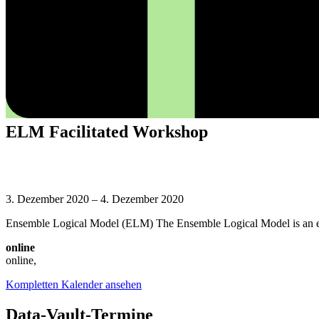
ELM Facilitated Workshop
ELM
Facilitated
3. Dezember 2020
–
4. Dezember 2020
Workshop
Ensemble Logical Model (ELM) The Ensemble Logical Model is an enterp
online
online
,
Kompletten Kalender ansehen
Data-Vault-Termine