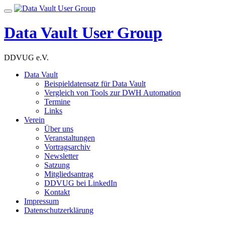
Skip
Toggle
to
navigation
content
Data Vault User Group
DDVUG e.V.
Data Vault
Beispieldatensatz für Data Vault
Vergleich von Tools zur DWH Automation
Termine
Links
Verein
Über uns
Veranstaltungen
Vortragsarchiv
Newsletter
Satzung
Mitgliedsantrag
DDVUG bei LinkedIn
Kontakt
Impressum
Datenschutzerklärung