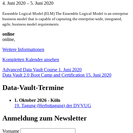
Facilitated
4. Juni 2020
–
5. Juni 2020
Workshop
Ensemble Logical Model (ELM) The Ensemble Logical Model is an enterprise
business model that is capable of capturing the enterprise-wide, integrated,
agile, business model requirements.
online
online
,
Weitere Informationen
Kompletten Kalender ansehen
Beitragsnavigation
Advanced Data Vault Course
1. Juni 2020
Data Vault 2.0 Boot Camp and Certification
15. Juni 2020
Data-Vault-Termine
1. Oktober 2026 - Köln
19. Tagung (Herbsttagung) der DVVUG
Anmeldung zum Newsletter
Vorname