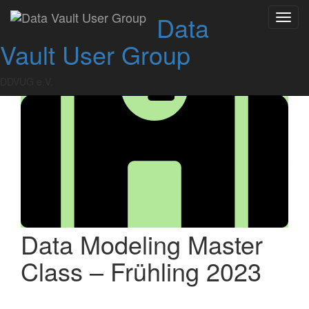
Skip
Data
Toggl
to
navig
content
Vault User Group
DDVUG e.V.
Data Modeling Master
Class – Frühling 2023