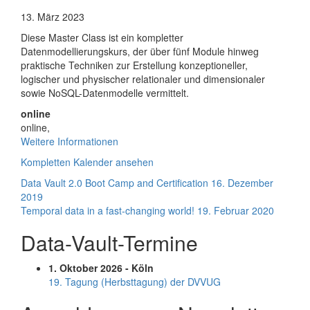
Data
Modeling
13. März 2023
Master
Diese Master Class ist ein kompletter
Class
Datenmodellierungskurs, der über fünf Module hinweg
–
praktische Techniken zur Erstellung konzeptioneller,
Frühling
logischer und physischer relationaler und dimensionaler
2023
sowie NoSQL-Datenmodelle vermittelt.
online
online
,
Weitere Informationen
Kompletten Kalender ansehen
Beitragsnavigation
Data Vault 2.0 Boot Camp and Certification
16. Dezember
2019
Temporal data in a fast-changing world!
19. Februar 2020
Data-Vault-Termine
1. Oktober 2026 - Köln
19. Tagung (Herbsttagung) der DVVUG