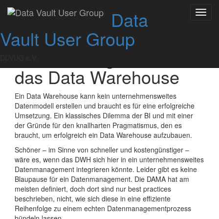
Skip
DDVUG Online:
Data
Toggl
to
navig
content
Vault User Group
Datenmodellierung,
Datenmanagement und
DDVUG e.V.
das Data Warehouse
Ein Data Warehouse kann kein unternehmensweites
Datenmodell erstellen und braucht es für eine erfolgreiche
Umsetzung. Ein klassisches Dilemma der BI und mit einer
der Gründe für den knallharten Pragmatismus, den es
braucht, um erfolgreich ein Data Warehouse aufzubauen.
Schöner – im Sinne von schneller und kostengünstiger –
wäre es, wenn das DWH sich hier in ein unternehmensweites
Datenmanagement integrieren könnte. Leider gibt es keine
Blaupause für ein Datenmanagement. Die DAMA hat am
meisten definiert, doch dort sind nur best practices
beschrieben, nicht, wie sich diese in eine effiziente
Reihenfolge zu einem echten Datenmanagementprozess
bündeln lassen.