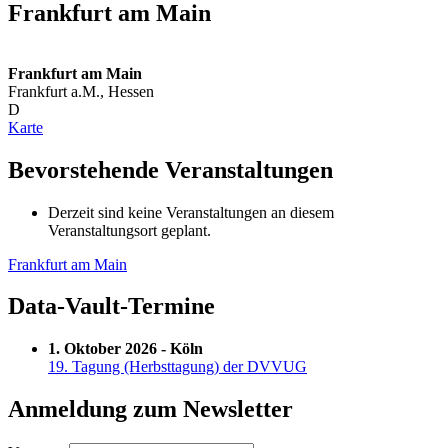
Frankfurt am Main
Frankfurt am Main
Frankfurt a.M.
,
Hessen
D
Frankfurt
Karte
am
Main
Bevorstehende Veranstaltungen
Derzeit sind keine Veranstaltungen an diesem
Veranstaltungsort geplant.
Beitragsnavigation
Frankfurt am Main
Data-Vault-Termine
1. Oktober 2026 - Köln
19. Tagung (Herbsttagung) der DVVUG
Anmeldung zum Newsletter