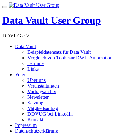
Skip
Toggle
to
navigation
content
Data Vault User Group
DDVUG e.V.
Data Vault
Beispieldatensatz für Data Vault
Vergleich von Tools zur DWH Automation
Termine
Links
Verein
Über uns
Veranstaltungen
Vortragsarchiv
Newsletter
Satzung
Mitgliedsantrag
DDVUG bei LinkedIn
Kontakt
Impressum
Datenschutzerklärung