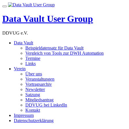
Skip
Toggle
to
navigation
content
Data Vault User Group
DDVUG e.V.
Data Vault
Beispieldatensatz für Data Vault
Vergleich von Tools zur DWH Automation
Termine
Links
Verein
Über uns
Veranstaltungen
Vortragsarchiv
Newsletter
Satzung
Mitgliedsantrag
DDVUG bei LinkedIn
Kontakt
Impressum
Datenschutzerklärung