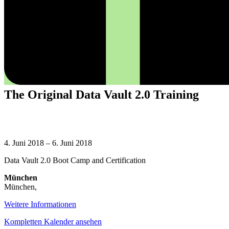
The Original Data Vault 2.0 Training
The
Original
4. Juni 2018
–
6. Juni 2018
Data
Data Vault 2.0 Boot Camp and Certification
Vault
2.0
München
Training
München
,
Weitere Informationen
Kompletten Kalender ansehen