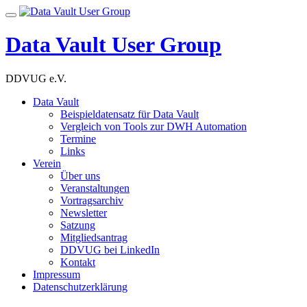
Skip
Toggle
to
navigation
content
Data Vault User Group
DDVUG e.V.
Data Vault
Beispieldatensatz für Data Vault
Vergleich von Tools zur DWH Automation
Termine
Links
Verein
Über uns
Veranstaltungen
Vortragsarchiv
Newsletter
Satzung
Mitgliedsantrag
DDVUG bei LinkedIn
Kontakt
Impressum
Datenschutzerklärung