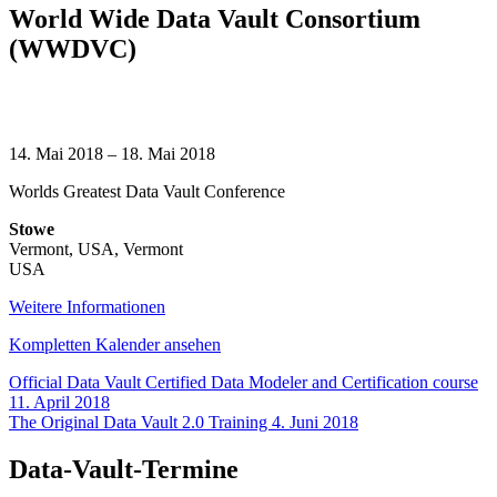
World Wide Data Vault Consortium
(WWDVC)
World
Wide
14. Mai 2018
–
18. Mai 2018
Data
Worlds Greatest Data Vault Conference
Vault
Consortium
Stowe
(WWDVC)
Vermont, USA
,
Vermont
USA
Weitere Informationen
Kompletten Kalender ansehen
Beitragsnavigation
Official Data Vault Certified Data Modeler and Certification course
11. April 2018
The Original Data Vault 2.0 Training
4. Juni 2018
Data-Vault-Termine