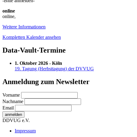
-Bitte anmelden-
Automatisierungslösung
online
online
,
Weitere Informationen
Kompletten Kalender ansehen
Data-Vault-Termine
1. Oktober 2026 - Köln
19. Tagung (Herbsttagung) der DVVUG
Anmeldung zum Newsletter
Vorname
Nachname
Email
DDVUG e.V.
Secondary
Impressum