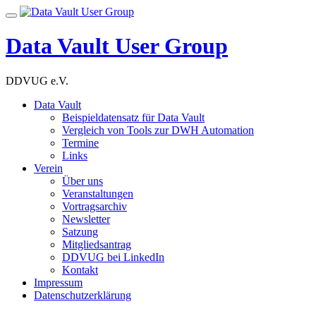
Skip
Toggle
to
navigation
content
Data Vault User Group
DDVUG e.V.
Data Vault
Beispieldatensatz für Data Vault
Vergleich von Tools zur DWH Automation
Termine
Links
Verein
Über uns
Veranstaltungen
Vortragsarchiv
Newsletter
Satzung
Mitgliedsantrag
DDVUG bei LinkedIn
Kontakt
Impressum
Datenschutzerklärung