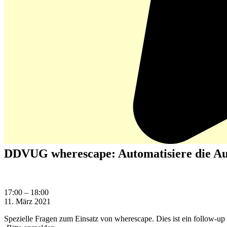
DDVUG wherescape: Automatisiere die Au
DDVUG
17:00
–
18:00
wherescape:
11. März 2021
Automatisiere
Spezielle Fragen zum Einsatz von wherescape. Dies ist ein follow-u
die