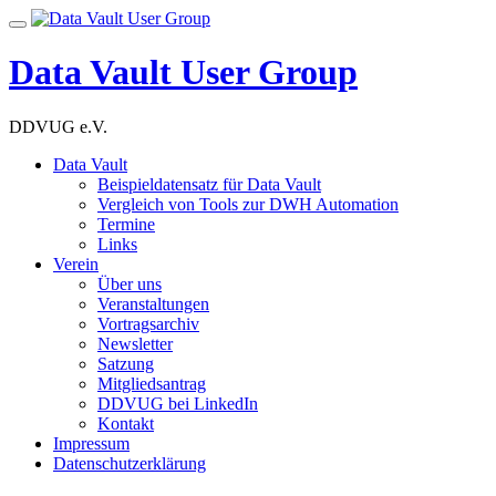
Skip
Toggle
to
navigation
content
Data Vault User Group
DDVUG e.V.
Data Vault
Beispieldatensatz für Data Vault
Vergleich von Tools zur DWH Automation
Termine
Links
Verein
Über uns
Veranstaltungen
Vortragsarchiv
Newsletter
Satzung
Mitgliedsantrag
DDVUG bei LinkedIn
Kontakt
Impressum
Datenschutzerklärung