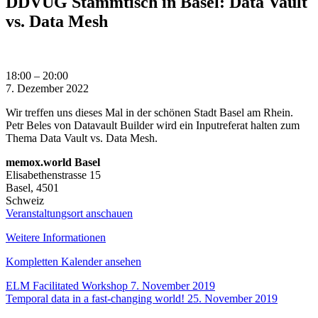
DDVUG Stammtisch in Basel: Data Vault
vs. Data Mesh
DDVUG
18:00
–
20:00
Stammtisch
7. Dezember 2022
in
Wir treffen uns dieses Mal in der schönen Stadt Basel am Rhein.
Basel:
Petr Beles von Datavault Builder wird ein Inputreferat halten zum
Data
Thema Data Vault vs. Data Mesh.
Vault
vs.
memox.world Basel
Data
Elisabethenstrasse 15
Mesh
Basel
,
4501
Schweiz
Veranstaltungsort anschauen
Weitere Informationen
Kompletten Kalender ansehen
Beitragsnavigation
ELM Facilitated Workshop
7. November 2019
Temporal data in a fast-changing world!
25. November 2019