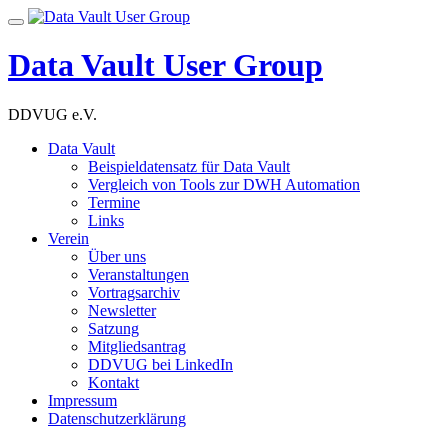
Skip
Toggle
to
navigation
content
Data Vault User Group
DDVUG e.V.
Data Vault
Beispieldatensatz für Data Vault
Vergleich von Tools zur DWH Automation
Termine
Links
Verein
Über uns
Veranstaltungen
Vortragsarchiv
Newsletter
Satzung
Mitgliedsantrag
DDVUG bei LinkedIn
Kontakt
Impressum
Datenschutzerklärung