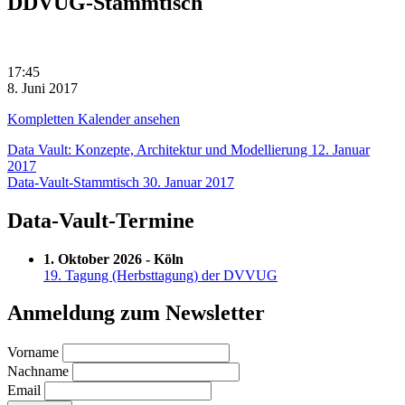
DDVUG-Stammtisch
DDVUG-
17:45
Stammtisch
8. Juni 2017
Kompletten Kalender ansehen
Beitragsnavigation
Data Vault: Konzepte, Architektur und Modellierung
12. Januar
2017
Data-Vault-Stammtisch
30. Januar 2017
Data-Vault-Termine
1. Oktober 2026 - Köln
19. Tagung (Herbsttagung) der DVVUG
Anmeldung zum Newsletter
Vorname
Nachname
Email