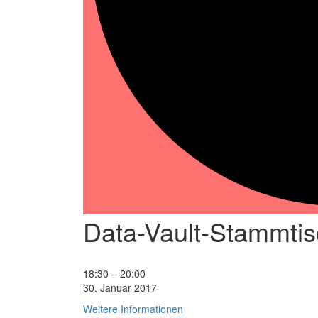
Data-Vault-Stammti
Data-
18:30
–
20:00
Vault-
30. Januar 2017
Stammtisch
Weitere Informationen