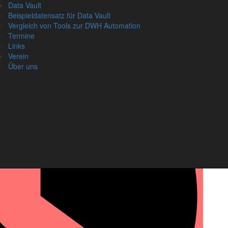
Data Vault
D
Beispieldatensatz für Data Vault
Vergleich von Tools zur DWH Automation
Termine
Links
Verein
A
Über uns
N
Vo
Na
Em