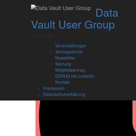
Skip
Data
to
content
Vault User Group
DDVUG e.V.
Veranstaltungen
Vortragsarchiv
Newsletter
Satzung
Mitgliedsantrag
DDVUG bei LinkedIn
Kontakt
Impressum
Datenschutzerklärung