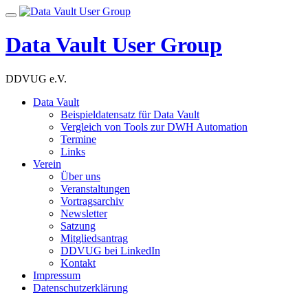
Skip
Toggle
to
navigation
content
Data Vault User Group
DDVUG e.V.
Data Vault
Beispieldatensatz für Data Vault
Vergleich von Tools zur DWH Automation
Termine
Links
Verein
Über uns
Veranstaltungen
Vortragsarchiv
Newsletter
Satzung
Mitgliedsantrag
DDVUG bei LinkedIn
Kontakt
Impressum
Datenschutzerklärung