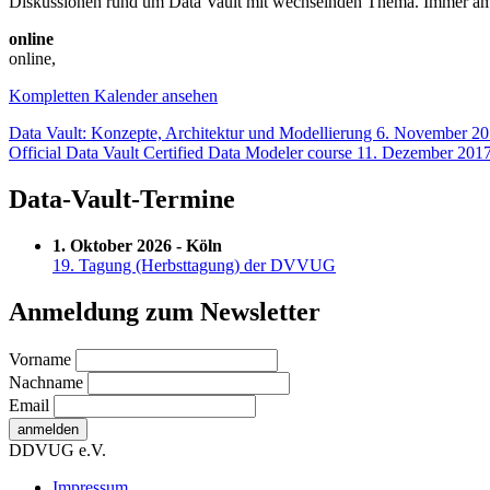
Diskussionen rund um Data Vault mit wechselnden Thema. Immer am 
online
online
,
Kompletten Kalender ansehen
Beitragsnavigation
Data Vault: Konzepte, Architektur und Modellierung
6. November 2
Official Data Vault Certified Data Modeler course
11. Dezember 201
Data-Vault-Termine
1. Oktober 2026 - Köln
19. Tagung (Herbsttagung) der DVVUG
Anmeldung zum Newsletter
Vorname
Nachname
Email
DDVUG e.V.
Impressum