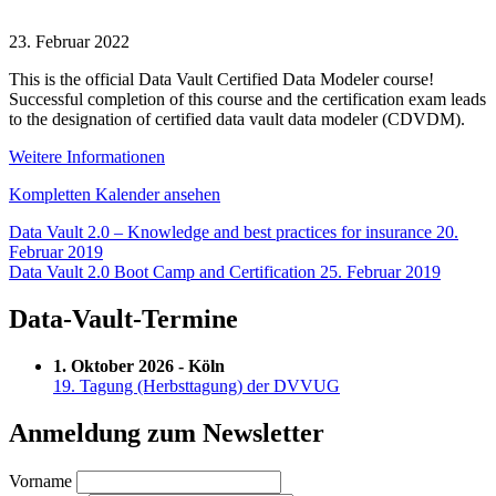
Data
Vault
23. Februar 2022
Data
This is the official Data Vault Certified Data Modeler course!
Modeler
Successful completion of this course and the certification exam leads
Certification
to the designation of certified data vault data modeler (CDVDM).
(CDVDM)
-
Weitere Informationen
(English)
Kompletten Kalender ansehen
Beitragsnavigation
Data Vault 2.0 – Knowledge and best practices for insurance
20.
Februar 2019
Data Vault 2.0 Boot Camp and Certification
25. Februar 2019
Data-Vault-Termine
1. Oktober 2026 - Köln
19. Tagung (Herbsttagung) der DVVUG
Anmeldung zum Newsletter
Vorname