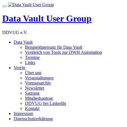
Skip
Toggle
to
navigation
content
Data Vault User Group
DDVUG e.V.
Data Vault
Beispieldatensatz für Data Vault
Vergleich von Tools zur DWH Automation
Termine
Links
Verein
Über uns
Veranstaltungen
Vortragsarchiv
Newsletter
Satzung
Mitgliedsantrag
DDVUG bei LinkedIn
Kontakt
Impressum
Datenschutzerklärung