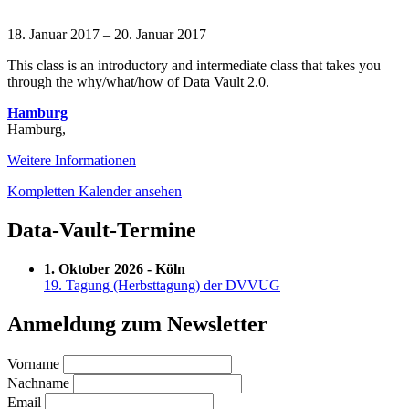
Data
Vault
18. Januar 2017
–
20. Januar 2017
2.0
This class is an introductory and intermediate class that takes you
Boot
through the why/what/how of Data Vault 2.0.
Camp
and
Hamburg
Certification
Hamburg
,
with
DAN
Weitere Informationen
LINSTEDT
Kompletten Kalender ansehen
Data-Vault-Termine
1. Oktober 2026 - Köln
19. Tagung (Herbsttagung) der DVVUG
Anmeldung zum Newsletter
Vorname
Nachname
Email