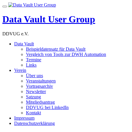
Skip
Toggle
to
navigation
content
Data Vault User Group
DDVUG e.V.
Data Vault
Beispieldatensatz für Data Vault
Vergleich von Tools zur DWH Automation
Termine
Links
Verein
Über uns
Veranstaltungen
Vortragsarchiv
Newsletter
Satzung
Mitgliedsantrag
DDVUG bei LinkedIn
Kontakt
Impressum
Datenschutzerklärung