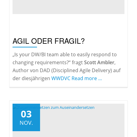
AGIL ODER FRAGIL?
„Is your DW/BI team able to easily respond to
changing requirements?“ fragt
Scott Ambler
,
Author von DAD (Disciplined Agile Delivery) auf
about
der diesjährigen
WWDVC
Read more
…
Agil
oder
Fragil?
03
NOV.