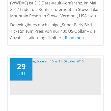
(WWDVC) ist DIE Data-Vault-Konferenz. Im Mai
2017 findet die Konferenz erneut im Stoweflake
Mountain Resort in Stowe, Vermont, USA statt.
Derzeit gibt es noch einige „Super Early Bird
Tickets“ zum Preis von nur 400 US-Dollar – die
about
Anzahl ist allerdings limitiert,
Read more
…
Super
Early
Bird
für
29
WWDVC
JULI