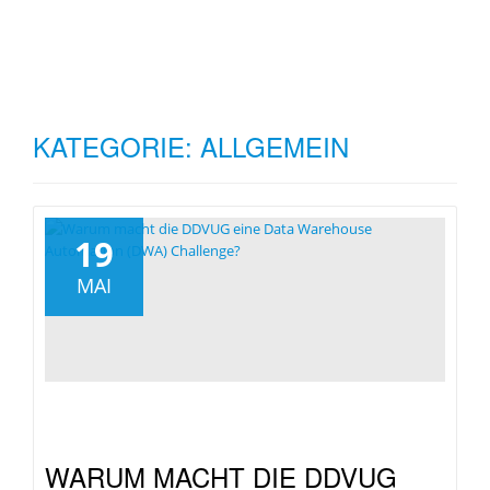
TO
Skip
to
NA
content
KATEGORIE:
ALLGEMEIN
19
MAI
WARUM MACHT DIE DDVUG