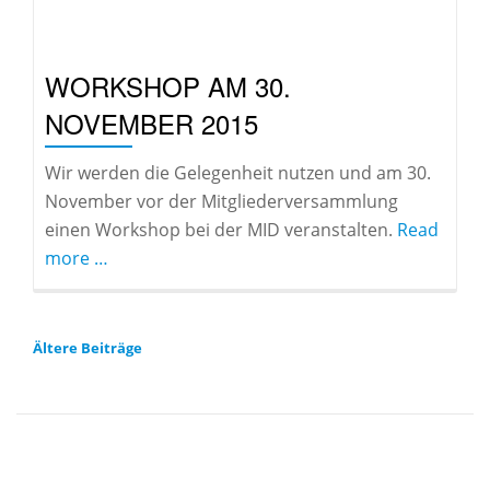
WORKSHOP AM 30.
NOVEMBER 2015
Wir werden die Gelegenheit nutzen und am 30.
November vor der Mitgliederversammlung
einen Workshop bei der MID veranstalten.
Read
about
more
…
Workshop
am
30.
BEITRAGSNAVIGATION
Ältere Beiträge
November
2015