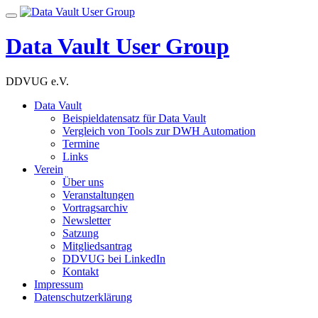
Skip
Toggle
to
navigation
content
Data Vault User Group
DDVUG e.V.
Data Vault
Beispieldatensatz für Data Vault
Vergleich von Tools zur DWH Automation
Termine
Links
Verein
Über uns
Veranstaltungen
Vortragsarchiv
Newsletter
Satzung
Mitgliedsantrag
DDVUG bei LinkedIn
Kontakt
Impressum
Datenschutzerklärung