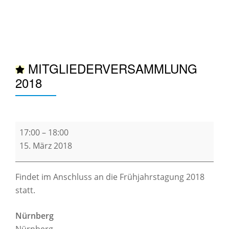
TO
Skip
to
NA
content
MITGLIEDERVERSAMMLUNG
2018
Mitgliederversammlung
17:00
–
18:00
2018
15. März 2018
Findet im Anschluss an die Frühjahrstagung 2018
statt.
Nürnberg