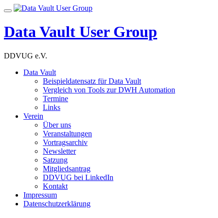
Skip
Toggle
to
navigation
content
Data Vault User Group
DDVUG e.V.
Data Vault
Beispieldatensatz für Data Vault
Vergleich von Tools zur DWH Automation
Termine
Links
Verein
Über uns
Veranstaltungen
Vortragsarchiv
Newsletter
Satzung
Mitgliedsantrag
DDVUG bei LinkedIn
Kontakt
Impressum
Datenschutzerklärung