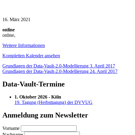
Metadata-
driven
16. März 2021
Data
online
Warehouse
online
,
Automation
with
Weitere Informationen
Lars
Rönnbäck
Kompletten Kalender ansehen
(English)
Beitragsnavigation
Grundlagen der Data-Vault-2.0-Modellierung
3. April 2017
Grundlagen der Data-Vault-2.0-Modellierung
24. April 2017
Data-Vault-Termine
1. Oktober 2026 - Köln
19. Tagung (Herbsttagung) der DVVUG
Anmeldung zum Newsletter
Vorname
Nachname