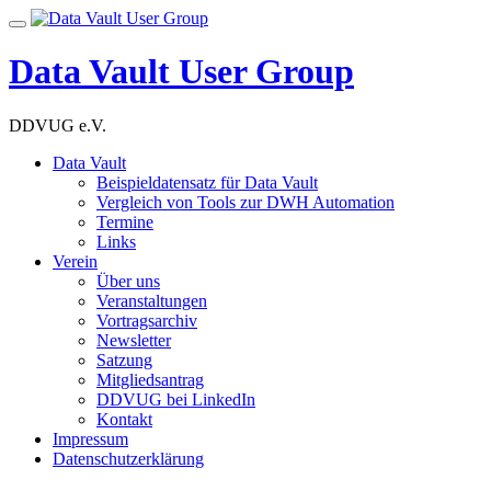
Skip
Toggle
to
navigation
content
Data Vault User Group
DDVUG e.V.
Data Vault
Beispieldatensatz für Data Vault
Vergleich von Tools zur DWH Automation
Termine
Links
Verein
Über uns
Veranstaltungen
Vortragsarchiv
Newsletter
Satzung
Mitgliedsantrag
DDVUG bei LinkedIn
Kontakt
Impressum
Datenschutzerklärung