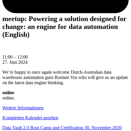
meetup: Powering a solution designed for
change: an engine for data automation
(English)
meetup:
11:00
–
12:00
Powering
27. Juni 2024
a
We’re happy to once again welcome Dutch-Australian data
solution
warehouse automation guru Roelant Vos who will give us an update
designed
on the latest data engine thinking.
for
change:
online
an
online
,
engine
for
Weitere Informationen
data
automation
Kompletten Kalender ansehen
(English)
Beitragsnavigation
Data Vault 2.0 Boot Camp and Certification
30. November 2020