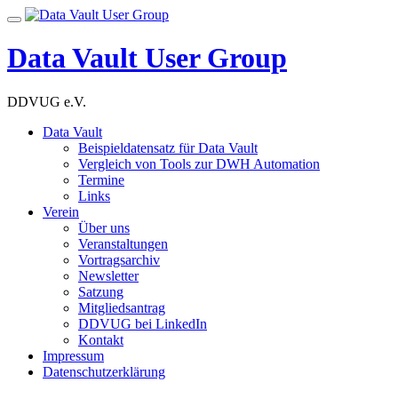
Skip
Toggle
to
navigation
content
Data Vault User Group
DDVUG e.V.
Data Vault
Beispieldatensatz für Data Vault
Vergleich von Tools zur DWH Automation
Termine
Links
Verein
Über uns
Veranstaltungen
Vortragsarchiv
Newsletter
Satzung
Mitgliedsantrag
DDVUG bei LinkedIn
Kontakt
Impressum
Datenschutzerklärung