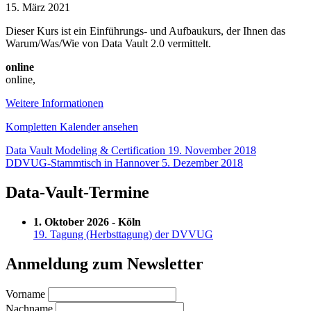
to
15. März 2021
Data
Dieser Kurs ist ein Einführungs- und Aufbaukurs, der Ihnen das
Vault
Warum/Was/Wie von Data Vault 2.0 vermittelt.
2.0
–
online
(English)
online
,
Weitere Informationen
Kompletten Kalender ansehen
Beitragsnavigation
Data Vault Modeling & Certification
19. November 2018
DDVUG-Stammtisch in Hannover
5. Dezember 2018
Data-Vault-Termine
1. Oktober 2026 - Köln
19. Tagung (Herbsttagung) der DVVUG
Anmeldung zum Newsletter
Vorname
Nachname