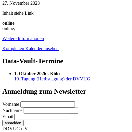
to
27. November 2023
Data
Inhalt siehe Link
Vault
2.0
online
(English)
online
,
Weitere Informationen
Kompletten Kalender ansehen
Data-Vault-Termine
1. Oktober 2026 - Köln
19. Tagung (Herbsttagung) der DVVUG
Anmeldung zum Newsletter
Vorname
Nachname
Email
DDVUG e.V.