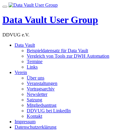
Skip
Toggle
to
navigation
content
Data Vault User Group
DDVUG e.V.
Data Vault
Beispieldatensatz für Data Vault
Vergleich von Tools zur DWH Automation
Termine
Links
Verein
Über uns
Veranstaltungen
Vortragsarchiv
Newsletter
Satzung
Mitgliedsantrag
DDVUG bei LinkedIn
Kontakt
Impressum
Datenschutzerklärung