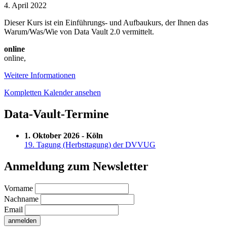
to
4. April 2022
Data
Dieser Kurs ist ein Einführungs- und Aufbaukurs, der Ihnen das
Vault
Warum/Was/Wie von Data Vault 2.0 vermittelt.
2.0
–
online
(English)
online
,
Weitere Informationen
Kompletten Kalender ansehen
Data-Vault-Termine
1. Oktober 2026 - Köln
19. Tagung (Herbsttagung) der DVVUG
Anmeldung zum Newsletter
Vorname
Nachname
Email