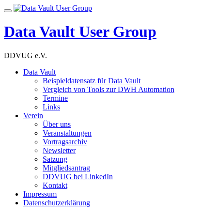
Skip
Toggle
to
navigation
content
Data Vault User Group
DDVUG e.V.
Data Vault
Beispieldatensatz für Data Vault
Vergleich von Tools zur DWH Automation
Termine
Links
Verein
Über uns
Veranstaltungen
Vortragsarchiv
Newsletter
Satzung
Mitgliedsantrag
DDVUG bei LinkedIn
Kontakt
Impressum
Datenschutzerklärung