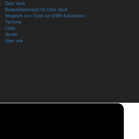
Data Vault
D
Beispieldatensatz für Data Vault
Vergleich von Tools zur DWH Automation
Termine
Links
Verein
A
Über uns
N
Vo
Na
Em