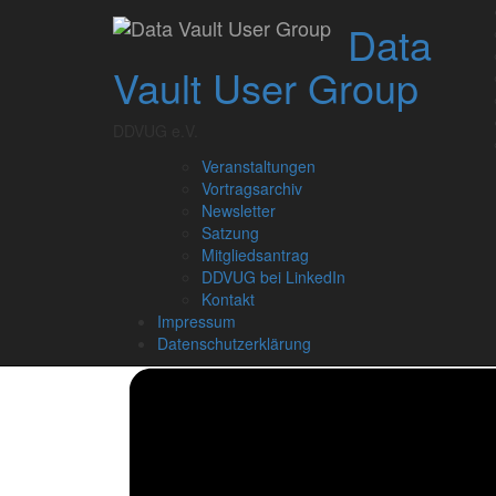
Skip
Data
to
content
Vault User Group
DDVUG e.V.
Veranstaltungen
Vortragsarchiv
Newsletter
Satzung
Mitgliedsantrag
DDVUG bei LinkedIn
Kontakt
Impressum
Datenschutzerklärung