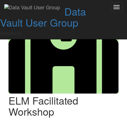
Skip
Data
Toggl
to
navig
content
Vault User Group
DDVUG e.V.
ELM Facilitated
Workshop