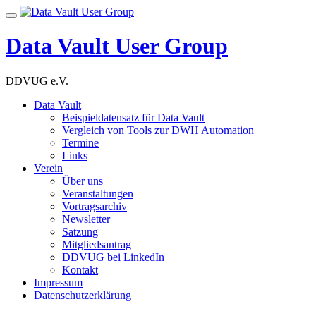
Skip
Toggle
to
navigation
content
Data Vault User Group
DDVUG e.V.
Data Vault
Beispieldatensatz für Data Vault
Vergleich von Tools zur DWH Automation
Termine
Links
Verein
Über uns
Veranstaltungen
Vortragsarchiv
Newsletter
Satzung
Mitgliedsantrag
DDVUG bei LinkedIn
Kontakt
Impressum
Datenschutzerklärung