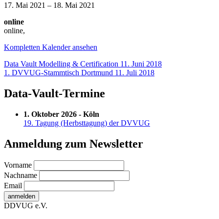
Deep
17. Mai 2021
–
18. Mai 2021
Dive
online
with
online
,
Artifacts
-
Kompletten Kalender ansehen
2
days
Beitragsnavigation
Data Vault Modelling & Certification
11. Juni 2018
1. DVVUG-Stammtisch Dortmund
11. Juli 2018
Data-Vault-Termine
1. Oktober 2026 - Köln
19. Tagung (Herbsttagung) der DVVUG
Anmeldung zum Newsletter
Vorname
Nachname
Email
DDVUG e.V.