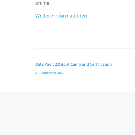
online
,
the
Finance
Weitere Informationen
Industry
&
All
Who
Work
BEITRAGSNAVIGATION
with
Data Vault 2.0 Boot Camp and Certification
Historized
21. September 2020
Data:
The
SnoPIT
Approach
SECONDARY
MENU