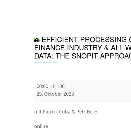
Skip
to
content
EFFICIENT PROCESSING 
FINANCE INDUSTRY & ALL 
DATA: THE SNOPIT APPROA
Efficient
00:00
–
01:00
Processing
25. Oktober 2023
of
Bi-
mit Patrick Cuba & Petr Beles
Temporal
Data
online
for