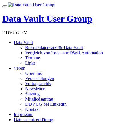
Skip
Toggle
to
navigation
content
Data Vault User Group
DDVUG e.V.
Data Vault
Beispieldatensatz für Data Vault
Vergleich von Tools zur DWH Automation
Termine
Links
Verein
Über uns
Veranstaltungen
Vortragsarchiv
Newsletter
Satzung
Mitgliedsantrag
DDVUG bei LinkedIn
Kontakt
Impressum
Datenschutzerklärung