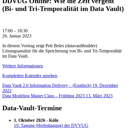
DDVUG Online: Wie die Zeit vergeht
(Bi- und Tri-Temporalität im Data Vault)
DDVUG
17:00
–
18:30
Online:
26. Januar 2023
Wie
In diesem Vortrag zeigt Petr Beles (datavaultbuilder)
die
Lösungsansätze für die Speicherung von Bi- und Tri-Temporalität
Zeit
im Data Vault.
vergeht
(Bi-
Weitere Informationen
und
Tri-
Kompletten Kalender ansehen
Temporalität
im
Beitragsnavigation
Data Vault 2.0 Information Delivery – (Englisch)
19. Dezember
Data
2022
Vault)
Data Modeling Master Class – Frühling 2023
13. März 2023
Data-Vault-Termine
1. Oktober 2026 - Köln
19. Tagung (Herbsttagung) der DVVUG