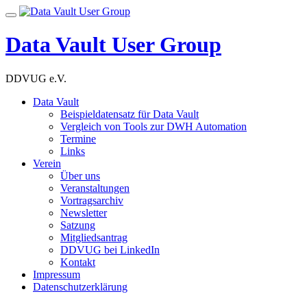
Skip
Toggle
to
navigation
content
Data Vault User Group
DDVUG e.V.
Data Vault
Beispieldatensatz für Data Vault
Vergleich von Tools zur DWH Automation
Termine
Links
Verein
Über uns
Veranstaltungen
Vortragsarchiv
Newsletter
Satzung
Mitgliedsantrag
DDVUG bei LinkedIn
Kontakt
Impressum
Datenschutzerklärung