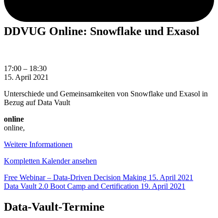
DDVUG Online: Snowflake und Exasol
DDVUG
17:00
–
18:30
Online:
15. April 2021
Snowflake
Unterschiede und Gemeinsamkeiten von Snowflake und Exasol in
und
Bezug auf Data Vault
Exasol
online
online
,
Weitere Informationen
Kompletten Kalender ansehen
Beitragsnavigation
Free Webinar – Data-Driven Decision Making
15. April 2021
Data Vault 2.0 Boot Camp and Certification
19. April 2021
Data-Vault-Termine