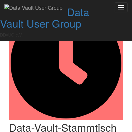
Skip
Data
Toggl
to
navig
content
Vault User Group
DDVUG e.V.
Data-Vault-Stammtisch