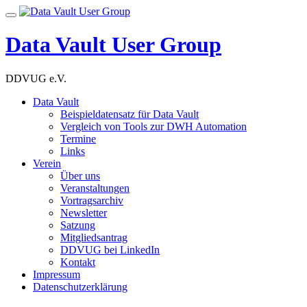
Skip
Toggle
to
navigation
content
Data Vault User Group
DDVUG e.V.
Data Vault
Beispieldatensatz für Data Vault
Vergleich von Tools zur DWH Automation
Termine
Links
Verein
Über uns
Veranstaltungen
Vortragsarchiv
Newsletter
Satzung
Mitgliedsantrag
DDVUG bei LinkedIn
Kontakt
Impressum
Datenschutzerklärung