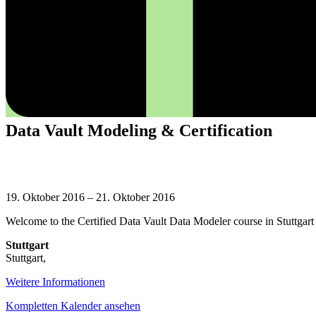
Data Vault Modeling & Certification
Data
Vault
19. Oktober 2016
–
21. Oktober 2016
Modeling
Welcome to the Certified Data Vault Data Modeler course in Stuttgar
&
Certification
Stuttgart
Stuttgart
,
Weitere Informationen
Kompletten Kalender ansehen