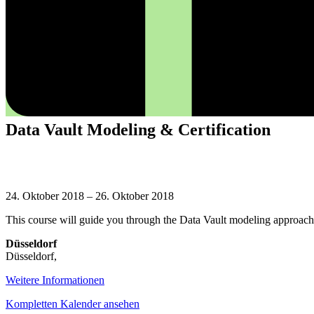
Data Vault Modeling & Certification
Data
Vault
24. Oktober 2018
–
26. Oktober 2018
Modeling
This course will guide you through the Data Vault modeling approach
&
Certification
Düsseldorf
Düsseldorf
,
Weitere Informationen
Kompletten Kalender ansehen