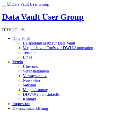
Skip
Toggle
to
navigation
content
Data Vault User Group
DDVUG e.V.
Data Vault
Beispieldatensatz für Data Vault
Vergleich von Tools zur DWH Automation
Termine
Links
Verein
Über uns
Veranstaltungen
Vortragsarchiv
Newsletter
Satzung
Mitgliedsantrag
DDVUG bei LinkedIn
Kontakt
Impressum
Datenschutzerklärung