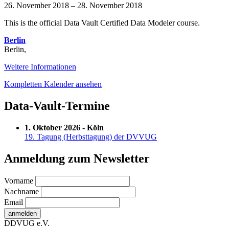
Vault
26. November 2018
–
28. November 2018
Modeling
This is the official Data Vault Certified Data Modeler course.
&
Certification
Berlin
Berlin
,
Weitere Informationen
Kompletten Kalender ansehen
Data-Vault-Termine
1. Oktober 2026 - Köln
19. Tagung (Herbsttagung) der DVVUG
Anmeldung zum Newsletter
Vorname
Nachname
Email
DDVUG e.V.