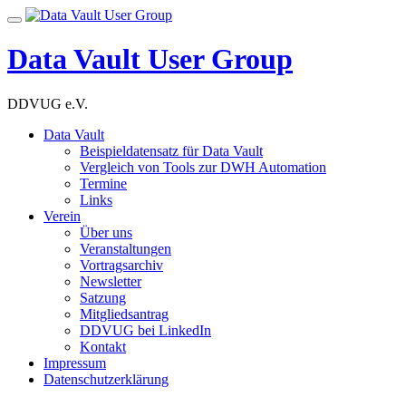
Skip
Toggle
to
navigation
content
Data Vault User Group
DDVUG e.V.
Data Vault
Beispieldatensatz für Data Vault
Vergleich von Tools zur DWH Automation
Termine
Links
Verein
Über uns
Veranstaltungen
Vortragsarchiv
Newsletter
Satzung
Mitgliedsantrag
DDVUG bei LinkedIn
Kontakt
Impressum
Datenschutzerklärung