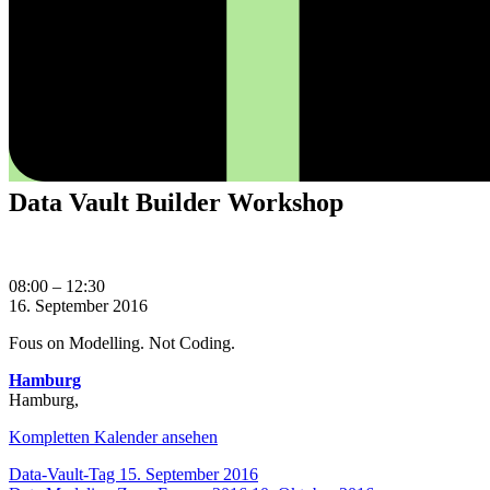
Data Vault Builder Workshop
Data
08:00
–
12:30
Vault
16. September 2016
Builder
Fous on Modelling. Not Coding.
Workshop
Hamburg
Hamburg
,
Kompletten Kalender ansehen
Beitragsnavigation
Data-Vault-Tag
15. September 2016