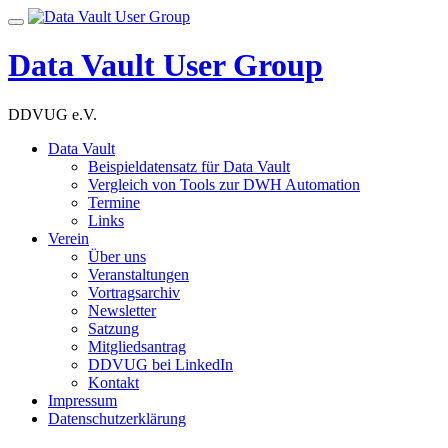
Skip
Toggle
to
navigation
content
Data Vault User Group
DDVUG e.V.
Data Vault
Beispieldatensatz für Data Vault
Vergleich von Tools zur DWH Automation
Termine
Links
Verein
Über uns
Veranstaltungen
Vortragsarchiv
Newsletter
Satzung
Mitgliedsantrag
DDVUG bei LinkedIn
Kontakt
Impressum
Datenschutzerklärung