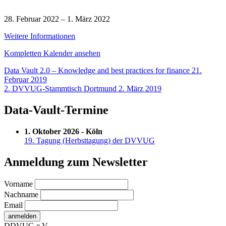
Data
Vault
28. Februar 2022
–
1. März 2022
2.0
Weitere Informationen
Information
Delivery
Kompletten Kalender ansehen
(Englisch)
Beitragsnavigation
Data Vault 2.0 – Knowledge and best practices for finance
21.
Februar 2019
2. DVVUG-Stammtisch Dortmund
2. März 2019
Data-Vault-Termine
1. Oktober 2026 - Köln
19. Tagung (Herbsttagung) der DVVUG
Anmeldung zum Newsletter
Vorname
Nachname
Email
DDVUG e.V.