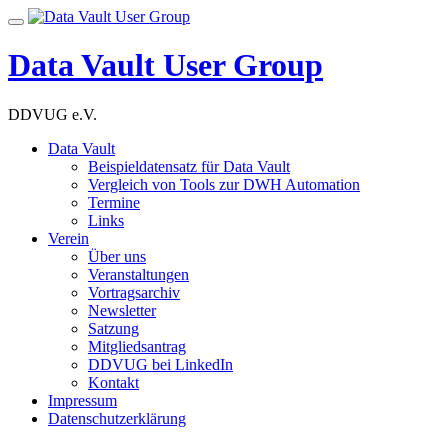
Skip
Toggle
to
navigation
content
Data Vault User Group
DDVUG e.V.
Data Vault
Beispieldatensatz für Data Vault
Vergleich von Tools zur DWH Automation
Termine
Links
Verein
Über uns
Veranstaltungen
Vortragsarchiv
Newsletter
Satzung
Mitgliedsantrag
DDVUG bei LinkedIn
Kontakt
Impressum
Datenschutzerklärung