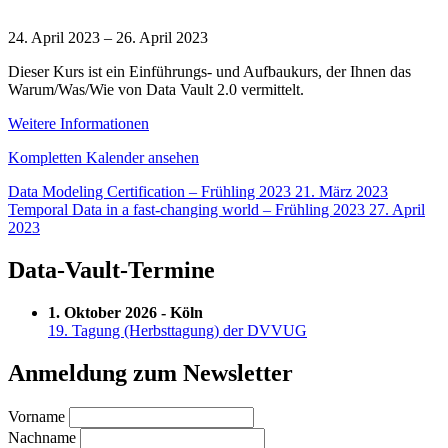
Data
Vault
24. April 2023
–
26. April 2023
2.0
Dieser Kurs ist ein Einführungs- und Aufbaukurs, der Ihnen das
Boot
Warum/Was/Wie von Data Vault 2.0 vermittelt.
Camp
und
Weitere Informationen
Zertifizierung
–
Kompletten Kalender ansehen
(Deutsch)
Beitragsnavigation
Data Modeling Certification – Frühling 2023
21. März 2023
Temporal Data in a fast-changing world – Frühling 2023
27. April
2023
Data-Vault-Termine
1. Oktober 2026 - Köln
19. Tagung (Herbsttagung) der DVVUG
Anmeldung zum Newsletter
Vorname
Nachname