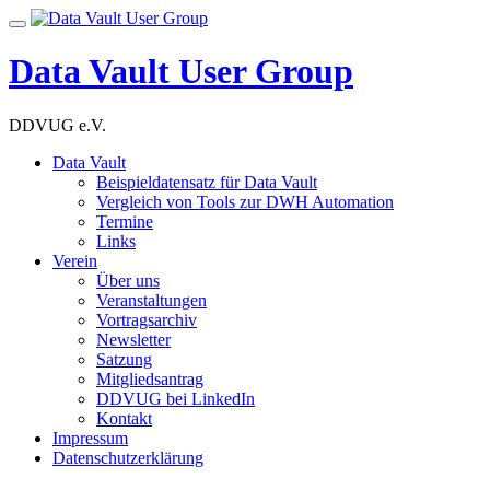
Skip
Toggle
to
navigation
content
Data Vault User Group
DDVUG e.V.
Data Vault
Beispieldatensatz für Data Vault
Vergleich von Tools zur DWH Automation
Termine
Links
Verein
Über uns
Veranstaltungen
Vortragsarchiv
Newsletter
Satzung
Mitgliedsantrag
DDVUG bei LinkedIn
Kontakt
Impressum
Datenschutzerklärung