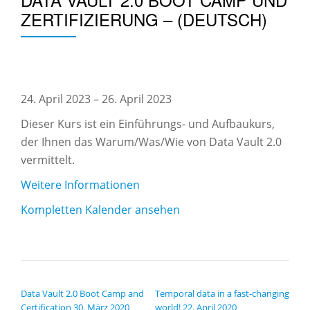
ZERTIFIZIERUNG – (DEUTSCH)
Data
Vault
24. April 2023
–
26. April 2023
2.0
Dieser Kurs ist ein Einführungs- und Aufbaukurs,
Boot
der Ihnen das Warum/Was/Wie von Data Vault 2.0
Camp
vermittelt.
und
Weitere Informationen
Zertifizierung
–
Kompletten Kalender ansehen
(Deutsch)
BEITRAGSNAVIGATION
Data Vault 2.0 Boot Camp and
Temporal data in a fast-changing
Certification
30. März 2020
world!
22. April 2020