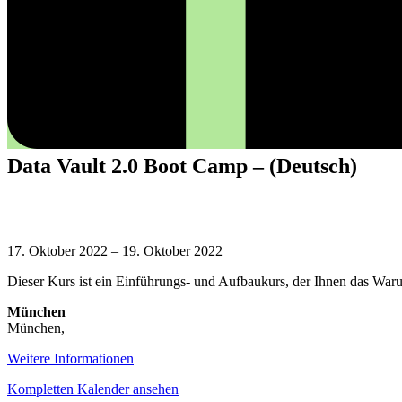
Data Vault 2.0 Boot Camp – (Deutsch)
Data
Vault
17. Oktober 2022
–
19. Oktober 2022
2.0
Dieser Kurs ist ein Einführungs- und Aufbaukurs, der Ihnen das War
Boot
Camp
München
–
München
,
(Deutsch)
Weitere Informationen
Kompletten Kalender ansehen