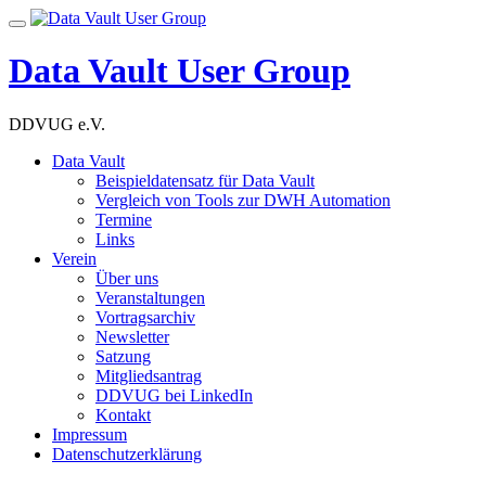
Skip
Toggle
to
navigation
content
Data Vault User Group
DDVUG e.V.
Data Vault
Beispieldatensatz für Data Vault
Vergleich von Tools zur DWH Automation
Termine
Links
Verein
Über uns
Veranstaltungen
Vortragsarchiv
Newsletter
Satzung
Mitgliedsantrag
DDVUG bei LinkedIn
Kontakt
Impressum
Datenschutzerklärung