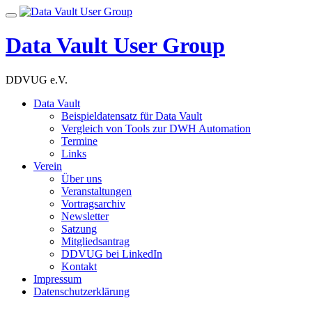
Skip
Toggle
to
navigation
content
Data Vault User Group
DDVUG e.V.
Data Vault
Beispieldatensatz für Data Vault
Vergleich von Tools zur DWH Automation
Termine
Links
Verein
Über uns
Veranstaltungen
Vortragsarchiv
Newsletter
Satzung
Mitgliedsantrag
DDVUG bei LinkedIn
Kontakt
Impressum
Datenschutzerklärung