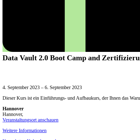
Data Vault 2.0 Boot Camp and Zertifizieru
Data
Vault
4. September 2023
–
6. September 2023
2.0
Dieser Kurs ist ein Einführungs- und Aufbaukurs, der Ihnen das War
Boot
Camp
Hannover
and
Hannover
,
Zertifizierung
Veranstaltungsort anschauen
–
(Deutsch)
Weitere Informationen