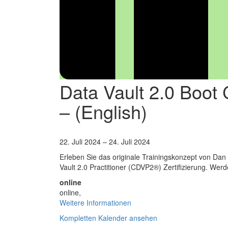
Data Vault 2.0 Boot 
– (English)
Data
22. Juli 2024
–
24. Juli 2024
Vault
Erleben Sie das originale Trainingskonzept von Dan 
2.0
Vault 2.0 Practitioner (CDVP2®) Zertifizierung. Wer
Boot
Camp
online
and
online
,
Certifizierung
Weitere Informationen
–
Kompletten Kalender ansehen
(English)