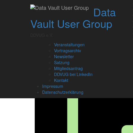
Skip
Data
to
content
Vault User Group
DDVUG e.V.
Veranstaltungen
Vortragsarchiv
Newsletter
Satzung
Mitgliedsantrag
DDVUG bei LinkedIn
Kontakt
Impressum
Datenschutzerklärung