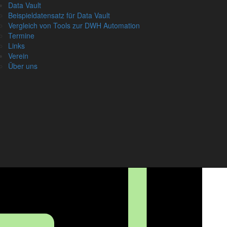
Data Vault
D
Beispieldatensatz für Data Vault
Vergleich von Tools zur DWH Automation
Termine
Links
Verein
A
Über uns
N
Vo
Na
Em