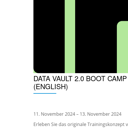
DATA VAULT 2.0 BOOT CAMP
(ENGLISH)
Data
11. November 2024
–
13. November 2024
Vault
Erleben Sie das originale Trainingskonzept 