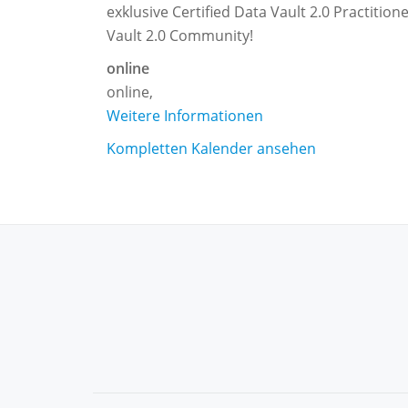
2.0
exklusive Certified Data Vault 2.0 Practitio
Boot
Vault 2.0 Community!
Camp
online
and
online
,
Certifizierung
Weitere Informationen
–
(English)
Kompletten Kalender ansehen
SECONDARY
MENU