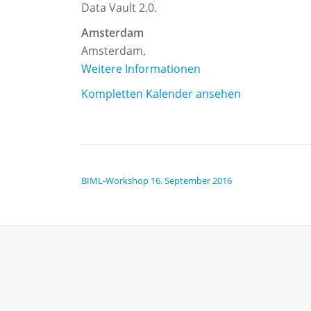
Boot
Data Vault 2.0.
Camp
Amsterdam
and
Amsterdam
,
Certification
Weitere Informationen
Kompletten Kalender ansehen
BEITRAGSNAVIGATION
BIML-Workshop
16. September 2016
SECONDARY
MENU