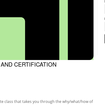
 AND CERTIFICATION
ate class that takes you through the why/what/how of