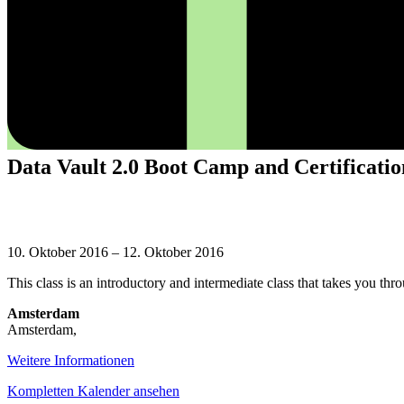
Data Vault 2.0 Boot Camp and Certificatio
Data
Vault
10. Oktober 2016
–
12. Oktober 2016
2.0
This class is an introductory and intermediate class that takes you t
Boot
Camp
Amsterdam
and
Amsterdam
,
Certification
Weitere Informationen
Kompletten Kalender ansehen