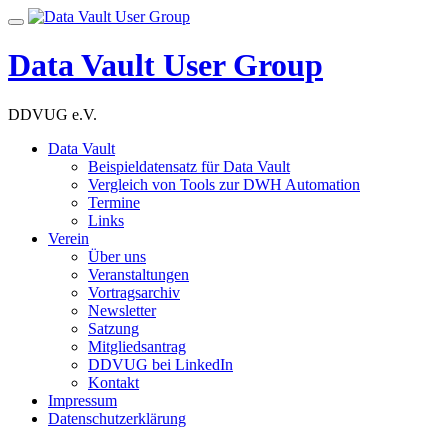
Skip
Toggle
to
navigation
content
Data Vault User Group
DDVUG e.V.
Data Vault
Beispieldatensatz für Data Vault
Vergleich von Tools zur DWH Automation
Termine
Links
Verein
Über uns
Veranstaltungen
Vortragsarchiv
Newsletter
Satzung
Mitgliedsantrag
DDVUG bei LinkedIn
Kontakt
Impressum
Datenschutzerklärung